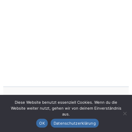
Diese Website benutzt essenziell Cookies. Wenn du die
R8 Planer | Th. Roßmeißl
Impressum
Website weiter nutzt, gehen wir von deinem Einverständnis
Reventlouallee 8
Datenschutz
aus.
24105 Kiel
OK
Datenschutzerklärung